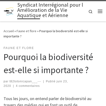
Syndicat Interrégional pour l
Passer au contenu
Amélioration de la Vie
Search
Aquatique et Aérienne
Me
Accueil
»
Faune et flore
»
Pourquoi la biodiversité est-elle si
importante ?
FAUNE ET FLORE
Pourquoi la biodiversité
est-elle si importante ?
par
t82totonicapan___---
|
Publié
juin 23,
2020
|
4 commentaires
Tous les jours, on entend parler de biodiversité au
travers des médias qui en font un outil de