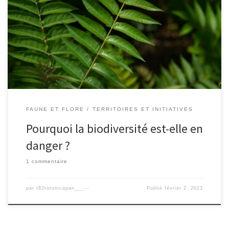
La biodiversité est l’une des ressources les plus précieuses de la
planète, qui joue un rôle clé dans l’amélioration de notre qualité
de vie. De la production de médicaments naturels à la protection
contre les inondations et les tempêtes, la biodiversité est un
facteur crucial pour notre survie et notre […]
FAUNE ET FLORE
TERRITOIRES ET INITIATIVES
Pourquoi la biodiversité est-elle en
danger ?
1 commentaire
par
t82totonicapan___---
Publié
février 2, 2023