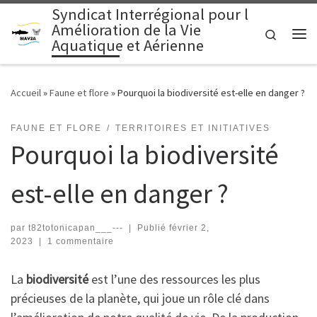
Syndicat Interrégional pour l
Passer au contenu
Amélioration de la Vie
Search
Aquatique et Aérienne
Me
Accueil
»
Faune et flore
»
Pourquoi la biodiversité est-elle en danger ?
FAUNE ET FLORE
TERRITOIRES ET INITIATIVES
Pourquoi la biodiversité
est-elle en danger ?
par
t82totonicapan___---
|
Publié
février 2,
2023
|
1 commentaire
La
biodiversité
est l’une des ressources les plus
précieuses de la planète, qui joue un rôle clé dans