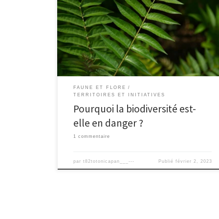
précieuses de la planète, qui joue un rôle clé dans
l’amélioration de notre qualité de vie. De la
production de médicaments naturels à la protection
contre les inondations et les tempêtes, la biodiversité
est un facteur crucial pour notre survie et notre […]
FAUNE ET FLORE
TERRITOIRES ET INITIATIVES
Pourquoi la biodiversité est-
elle en danger ?
1 commentaire
par
t82totonicapan___---
Publié
février 2, 2023