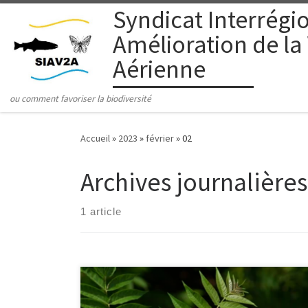
Syndicat Interrégio
Passer au contenu
Amélioration de la
Aérienne
ou comment favoriser la biodiversité
Accueil
»
2023
»
février
»
02
Archives journalières
1 article
La biodiversité est l’une des ressources les plus