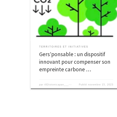
développement économique et social du Gers, mais il
génère aussi des émissions de gaz à effet de
serre (GES) liées aux déplacements des visiteurs. Pour
concilier tourisme et environnement, le Comité
Départemental du Tourisme Destination Gers et
l’association Arbre et Paysage 32 ont lancé […]
TERRITOIRES ET INITIATIVES
Gers’ponsable : un dispositif
innovant pour compenser son
empreinte carbone …
par
t82totonicapan___---
Publié
novembre 15, 2023