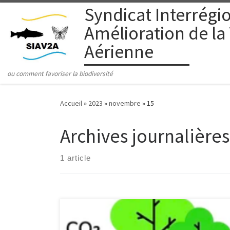
Syndicat Interrégio
Passer au contenu
Amélioration de la
Aérienne
ou comment favoriser la biodiversité
Accueil
»
2023
»
novembre
»
15
Archives journalières
1 article
Le tourisme est une activité essentielle pour le